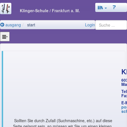
Klinger-Schule
/ Frankfurt a. M.
ausgang
start
Login
K
60
Ma
Te
Fa
E-
po
sc
Sollten Sie durch Zufall (Suchmaschine, etc.) auf diese
Seite gelangt sein, so müssen wir Sie um einen kleinen